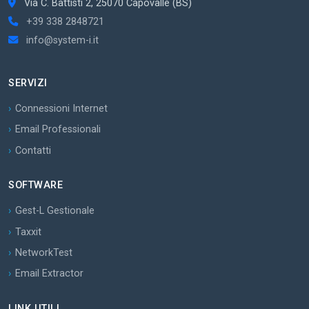
Via C. Battisti 2, 25070 Capovalle (BS)
+39 338 2848721
info@system-i.it
SERVIZI
Connessioni Internet
Email Professionali
Contatti
SOFTWARE
Gest-L Gestionale
Taxxit
NetworkTest
Email Extractor
LINK UTILI