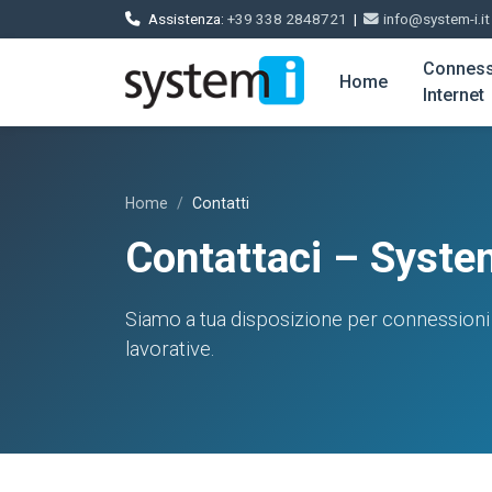
Assistenza:
+39 338 2848721
|
info@system-i.it
Conness
Home
Internet
Home
Contatti
Contattaci – System
Siamo a tua disposizione per connessioni 
lavorative.