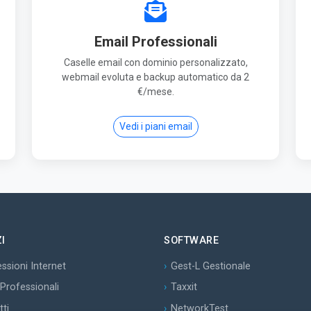
Email Professionali
Caselle email con dominio personalizzato,
webmail evoluta e backup automatico da 2
€/mese.
Vedi i piani email
I
SOFTWARE
ssioni Internet
Gest-L Gestionale
 Professionali
Taxxit
tti
NetworkTest