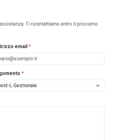
 assistenza. Ti ricontattiamo entro il prossimo
dirizzo email
*
gomento
*