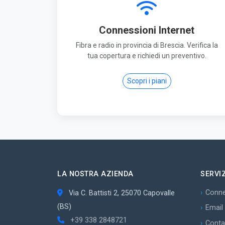
Connessioni Internet
Fibra e radio in provincia di Brescia. Verifica la
tua copertura e richiedi un preventivo.
Scopri i piani
LA NOSTRA AZIENDA
SERVIZ
Conne
Via C. Battisti 2, 25070 Capovalle
(BS)
Email
+39 338 2848721
Conta