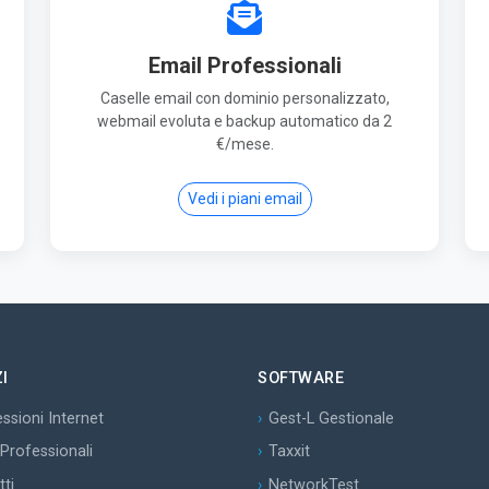
Email Professionali
Caselle email con dominio personalizzato,
webmail evoluta e backup automatico da 2
€/mese.
Vedi i piani email
I
SOFTWARE
ssioni Internet
Gest-L Gestionale
 Professionali
Taxxit
tti
NetworkTest