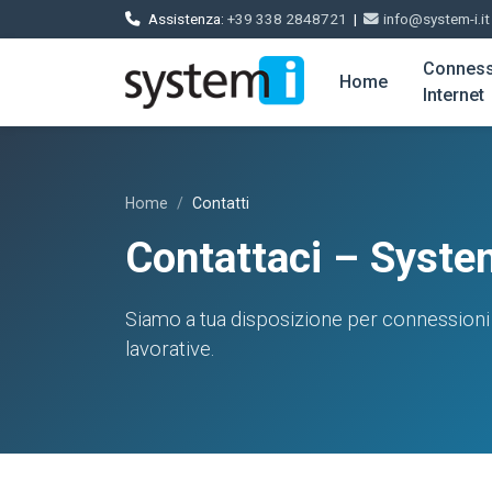
Assistenza:
+39 338 2848721
|
info@system-i.it
Conness
Home
Internet
Home
Contatti
Contattaci – System
Siamo a tua disposizione per connessioni 
lavorative.