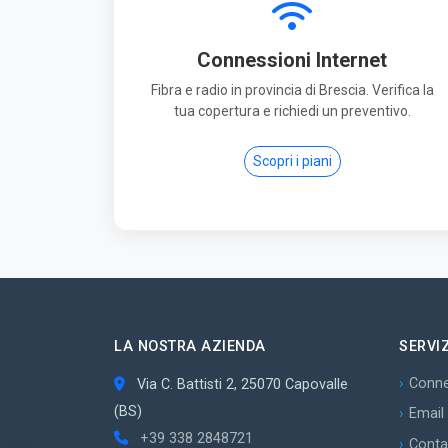
Connessioni Internet
Fibra e radio in provincia di Brescia. Verifica la
tua copertura e richiedi un preventivo.
Scopri i piani
LA NOSTRA AZIENDA
SERVIZ
Conne
Via C. Battisti 2, 25070 Capovalle
(BS)
Email
+39 338 2848721
Conta