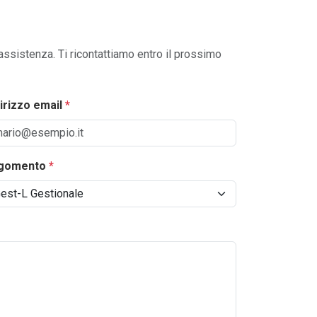
 assistenza. Ti ricontattiamo entro il prossimo
dirizzo email
*
gomento
*