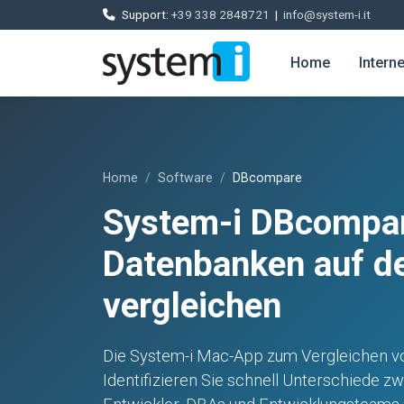
Support:
+39 338 2848721
|
info@system-i.it
Home
Intern
Home
Software
DBcompare
System-i DBcompa
Datenbanken auf d
vergleichen
Die System-i Mac-App zum Vergleichen vo
Identifizieren Sie schnell Unterschiede z