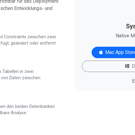
zichtbar für das Deployment
schen Entwicklungs- und
Sy
Native M
und Constraints zwischen zwei
efügt, geändert oder entfernt
Mac App Stor
D
 Tabellen in zwei
g von Daten zwischen
I
chen den beiden Datenbanken
lbare Analyse.